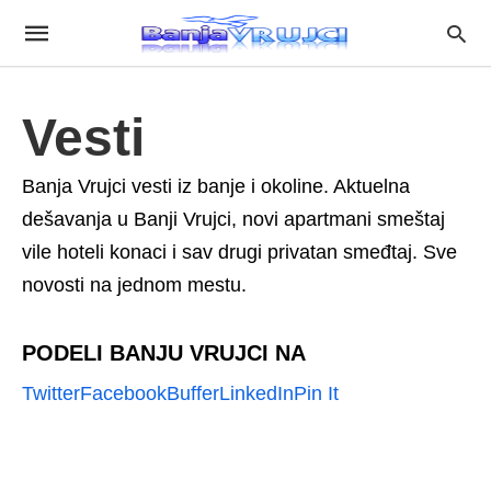
Vesti
Banja Vrujci vesti iz banje i okoline. Aktuelna
dešavanja u Banji Vrujci, novi apartmani smeštaj
vile hoteli konaci i sav drugi privatan smeđtaj. Sve
novosti na jednom mestu.
PODELI BANJU VRUJCI NA
Twitter
Facebook
Buffer
LinkedIn
Pin It