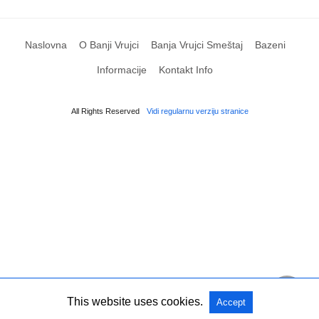
Naslovna
O Banji Vrujci
Banja Vrujci Smeštaj
Bazeni
Informacije
Kontakt Info
All Rights Reserved
Vidi regularnu verziju stranice
This website uses cookies.
Accept